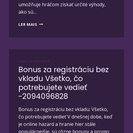
umožňuje hráčom získať určité výhody,
ako sú…
BONUS
LER MAIS
ZA
REGISTRÁCIU
BEZ
VKLADU
VŠETKO,
ČO
SEM CATEGORIA
POTREBUJETE
Bonus za registráciu bez
VEDIEŤ
vkladu Všetko, čo
-2094075468
potrebujete vedieť
-2094096828
Bonus za registráciu bez vkladu: Všetko,
čo potrebujete vedieť V dnešnej dobe, keď
je online hazard a hranie hier stále
populárnejšie, sú rôzne bonusy a promo