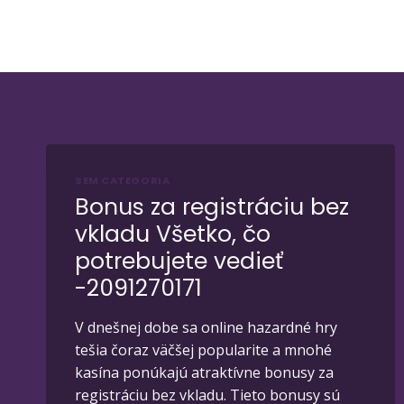
Pular
para
o
Conteúdo
SEM CATEGORIA
Bonus za registráciu bez
vkladu Všetko, čo
potrebujete vedieť
-2091270171
V dnešnej dobe sa online hazardné hry
tešia čoraz väčšej popularite a mnohé
kasína ponúkajú atraktívne bonusy za
registráciu bez vkladu. Tieto bonusy sú