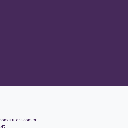
onstrutora.com.br
447