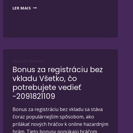
BONUS
LER MAIS
ZA
REGISTRÁCIU
BEZ
VKLADU
VYUŽITE
PRÍLEŽITOSTI
ONLINE
KASÍN
SEM CATEGORIA
Bonus za registráciu bez
vkladu Všetko, čo
potrebujete vedieť
-2091821109
Bonus za registráciu bez vkladu sa stáva
čoraz populárnejším spôsobom, ako
prilákať nových hráčov k online hazardným
hrám. Tieto bonusy ponúkajú hráčom