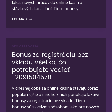
lákať nových hráčov do online kasín a
stávkových kancelárií. Tieto bonusy…
BONUS
LER MAIS
ZA
REGISTRÁCIU
BEZ
VKLADU
VŠETKO,
SEM CATEGORIA
ČO
Bonus za registráciu bez
POTREBUJETE
VEDIEŤ
vkladu Všetko, čo
-2092482953
potrebujete vedieť
-2091504578
V dnešnej dobe sa online kasína stávajú čoraz
populárnejšie a mnohé z nich ponúkajú lákavé
bonusy za registráciu bez vkladu. Tieto
bonusy sú skvelým spôsobom, ako pre nových