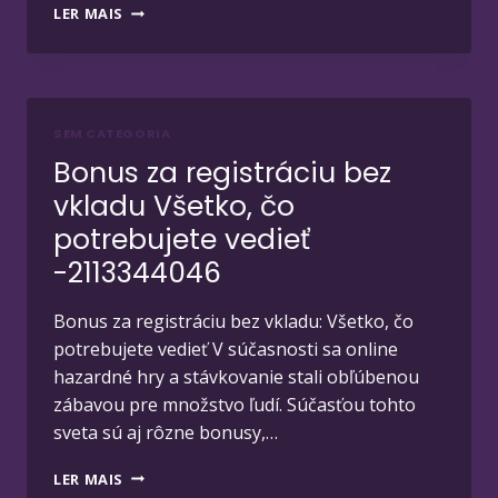
BONUS
LER MAIS
ZA
REGISTRÁCIU
BEZ
VKLADU
AKO
SEM CATEGORIA
ZÍSKAŤ
Bonus za registráciu bez
VÝHODY
BEZ
vkladu Všetko, čo
RIZIKA
potrebujete vedieť
-2097628062
-2113344046
Bonus za registráciu bez vkladu: Všetko, čo
potrebujete vedieť V súčasnosti sa online
hazardné hry a stávkovanie stali obľúbenou
zábavou pre množstvo ľudí. Súčasťou tohto
sveta sú aj rôzne bonusy,…
BONUS
LER MAIS
ZA