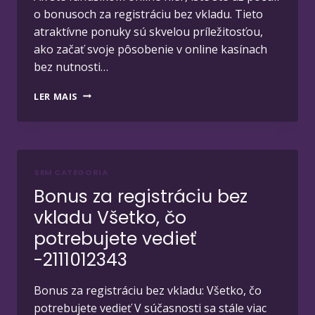
o bonusoch za registráciu bez vkladu. Tieto
atraktívne ponuky sú skvelou príležitosťou,
ako začať svoje pôsobenie v online kasínach
bez nutnosti…
BONUS
LER MAIS
ZA
REGISTRÁCIU
BEZ
VKLADU
VYUŽITE
SEM CATEGORIA
JEDINEČNÉ
Bonus za registráciu bez
PRÍLEŽITOSTI
ONLINE
vkladu Všetko, čo
KASÍN
potrebujete vedieť
-2111012343
Bonus za registráciu bez vkladu: Všetko, čo
potrebujete vedieť V súčasnosti sa stále viac