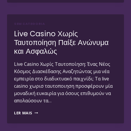
UMENIA
A
KREATIVITY
POD
SEM CATEGORIA
JEDNOU
Live Casino Χωρίς
STRECHOU
Ταυτοποίηση Παίξε Ανώνυμα
και Ασφαλώς
Live Casino Χωρίς Ταυτοποίηση: Ένας Νέος
Κόσμος Διασκέδασης Αναζητώντας μια νέα
εμπειρία στο διαδικτυακό παιχνίδι; Τα live
casino χωρισ ταυτοποιηση προσφέρουν μία
μοναδική ευκαιρία για όσους επιθυμούν να
απολαύσουν τα…
LIVE
LER MAIS
CASINO
ΧΩΡΊΣ
ΤΑΥΤΟΠΟΊΗΣΗ